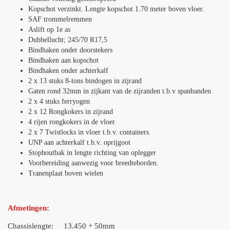
Kopschot verzinkt. Lengte kopschot 1.70 meter boven vloer.
SAF trommelremmen
Aslift op 1e as
Dubbellucht; 245/70 R17,5
Bindhaken onder doorstekers
Bindhaken aan kopschot
Bindhaken onder achterkalf
2 x 13 stuks 8-tons bindogen in zijrand
Gaten rond 32mm in zijkant van de zijranden t.b.v spanbanden
2 x 4 stuks ferryogen
2 x 12 Rongkokers in zijrand
4 rijen rongkokers in de vloer
2 x 7 Twistlocks in vloer t.b.v. containers
UNP aan achterkalf t.b.v. oprijgoot
Stophoutbak in lengte richting van oplegger
Voorbereiding aanwezig voor breedteborden.
Tranenplaat boven wielen
Afmetingen:
Chassislengte: 13.450 + 50mm