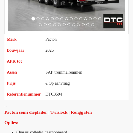
Merk
Pacton
Bouwjaar
2026
APK tot
Assen
SAF trommelremmen
Prijs
€ Op aanvraag
Referentienummer
DTC3594
..
Pacton semi dieplader | Twislock | Ronggaten
Opties:
Chassis volledig geschoopeerd