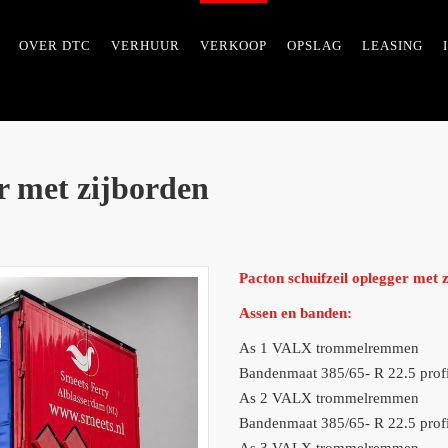
OVER DTC
VERHUUR
VERKOOP
OPSLAG
LEASING
er met zijborden
Pacton schuifzeil oplegger met 
Assen en banden:
As 1 VALX trommelremmen
Bandenmaat 385/65- R 22.5 profi
As 2 VALX trommelremmen
Bandenmaat 385/65- R 22.5 profi