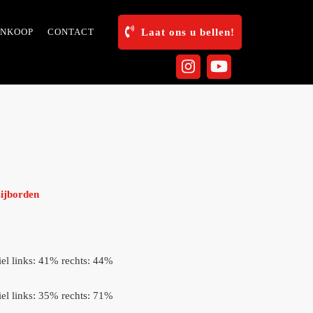
INKOOP
CONTACT
Laat ons u bellen!
zijborden
el links: 41% rechts: 44%
el links: 35% rechts: 71%