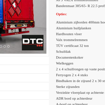
As 3 VALX trommelremmen
Bandenmaat 385/65- R 22.5 profi
Opties:
Aluminium zijborden 400mm ho
Aluminium huifplanken
Hardhouten vloer
Valx trommelremmen
TÜV certificaat 32 ton
Schuifdak
Documentenkoker
Wielkeggen
2 x 4 schuifrongen op vaste posit
Ferryogen 2 x 4 stuks
Bindhaken in de zijrand 2 x 30 st
Sterke zijranden
Verzinkte vloerplaat op achterste
ADR bord op achterdeur
A-bord op achterdeur