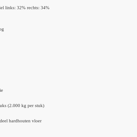
el links: 32% rechts: 34%
og
ie
uks (2.000 kg per stuk)
 deel hardhouten vloer