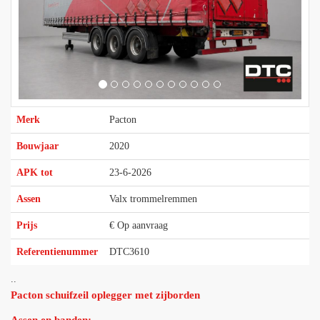
Merk
Pacton
Bouwjaar
2020
APK tot
23-6-2026
Assen
Valx trommelremmen
Prijs
€ Op aanvraag
Referentienummer
DTC3610
..
Pacton schuifzeil oplegger met zijborden