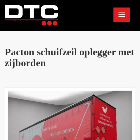
Toggle
navigation
Pacton schuifzeil oplegger met
zijborden