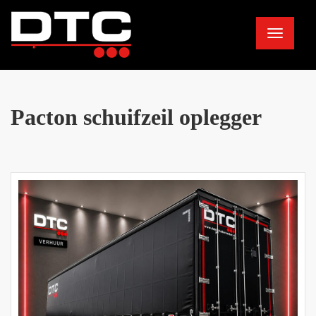
Toggle
navigation
Pacton schuifzeil oplegger