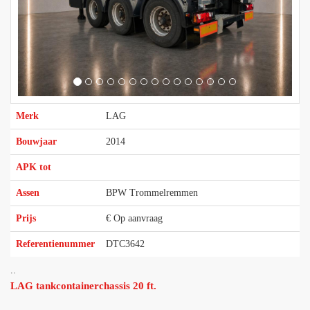
Merk
LAG
Bouwjaar
2014
APK tot
Assen
BPW Trommelremmen
Prijs
€ Op aanvraag
Referentienummer
DTC3642
..
LAG tankcontainerchassis 20 ft.