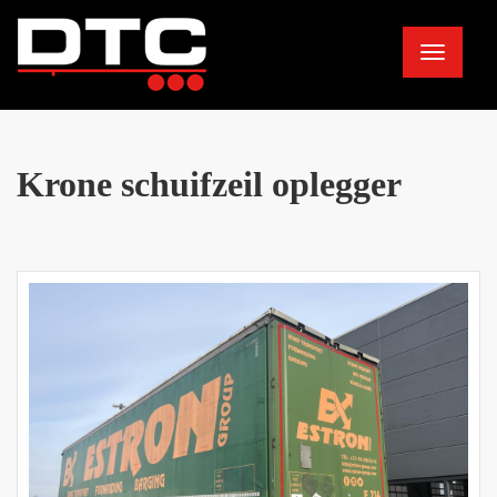
Toggle
navigation
Krone schuifzeil oplegger