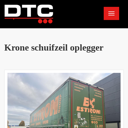
Toggle
navigation
Krone schuifzeil oplegger