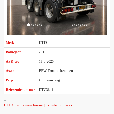
Merk
DTEC
Bouwjaar
2015
APK tot
11-6-2026
Assen
BPW Trommelremmen
Prijs
€ Op aanvraag
Referentienummer
DTC3644
..
DTEC containerchassis | 3x uitschuifbaar