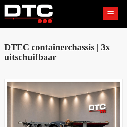
Toggle
navigation
DTEC containerchassis | 3x
uitschuifbaar